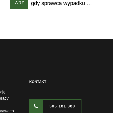
gdy sprawca wypadku nie
WRZ
ma polisy OC
KONTAKT
cję
pracy
505 181 380
prawach