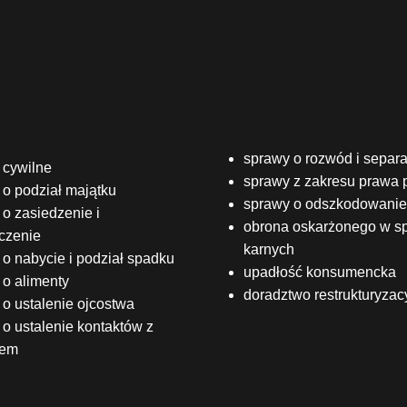
sprawy o rozwód i separa
 cywilne
sprawy z zakresu prawa 
 o podział majątku
sprawy o odszkodowanie
o zasiedzenie i
obrona oskarżonego w s
czenie
karnych
o nabycie i podział spadku
upadłość konsumencka
 o alimenty
doradztwo restrukturyzac
o ustalenie ojcostwa
o ustalenie kontaktów z
iem