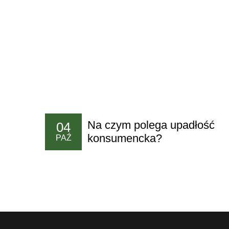
Na czym polega upadłość
04
konsumencka?
PAŹ