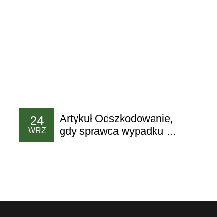
Artykuł Odszkodowanie,
24
gdy sprawca wypadku nie
WRZ
ma polisy OC